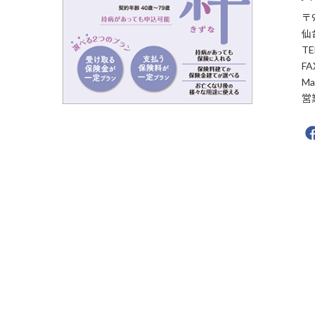
〒9
仙
TE
FA
Ma
営