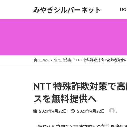
コ
ナ
みやぎシルバーネット
HO
ン
ビ
テ
ゲ
ン
ー
ツ
シ
へ
ョ
ス
ン
キ
に
ッ
移
HOME
ウェブ特典.
NTT 特殊詐欺対策で高齢者対
プ
動
NTT 特殊詐欺対策で
スを無料提供へ
最
2023年4月22日
2023年4月22日
.
終
更
振り込め詐欺など特殊詐欺への対策を強化する
新