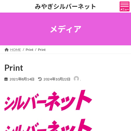
コ
ナ
みやぎシルバーネット
ン
ビ
テ
ゲ
ン
ー
ツ
シ
メディア
へ
ョ
ス
ン
キ
に
ッ
移
HOME
Print
Print
プ
動
Print
最
2021年8月14日
2024年10月22日
.
終
更
新
日
時
: