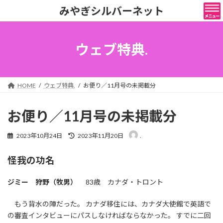
コ
ナ
みやぎシルバーネット
ン
ビ
テ
ゲ
ン
ー
ツ
シ
ウェブ特典.
へ
ョ
ス
ン
キ
に
ッ
移
HOME
ウェブ特典.
お便り／11月号の未掲載分
プ
動
お便り／11月号の未掲載分
最
2023年10月24日
2023年11月20日
.
終
更
怪我の功名
新
日
時
ジミー 狩野（牧男）
83歳 カナダ・トロント
:
もう背水の陣だった。 カナダ移住には、カナダ大使館で英語で
の審査インタビューにパスしなければならなかった。 すでに二回