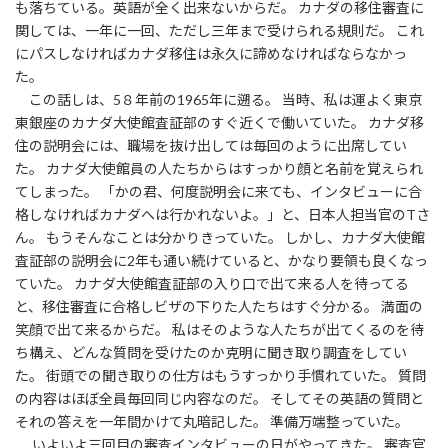
も落ちている。英語が全く出来ないからだ。 カナダの移住審査に
関しては、一年に一回、ただし三年まで受けられる規則だ。 これ
にパスしなければカナダ移住は永久に諦めなければならなかっ
た。
この話しは、5８年前の1965年に遡る。 当時、私は運よく東京
東銀座のカナダ大使館査証部のすぐ近くで働いていた。 カナダ移
住の説明会には、職場を抜け出しては毎回のように出席してい
た。 カナダ大使館員の人たちからはすっかり顔と名前を覚えられ
てしまった。 「かの君、何度説明会に来ても、インタビューに合
格しなければカナダへは行かれないよ。」と、日本人担当官のTさ
ん。 もうそんなことは分かりきっていた。 しかし、カナダ大使館
査証部の説明会に2年も通い続けていると、かなり要領も良くなっ
ていた。 カナダ大使館査証部の入り口で出て来る人を待ってる
と、移住審査に合格しビザの下りた人たちはすぐ分かる。 満面の
笑顔で出て来るからだ。 私はそのような人たちが出てくるのを待
ち構え、どんな質問を受けたのか克明に聞き取り調査をしてい
た。 街頭での聞き取りの仕方はもうすっかり手慣れていた。 質問
の内容はほぼ全員毎回同じ内容なのだ。 そしてその英語の質問と
それの答えを一年間かけて丸暗記した。 準備万端整っていた。
いよいよ三回目の審査インタビューの日がやってきた。 審査官