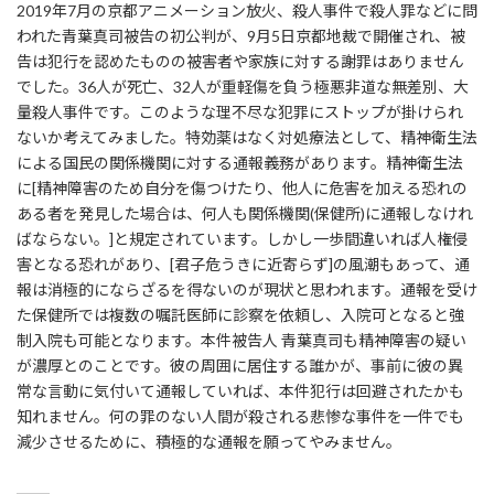
2019年7月の京都アニメーション放火、殺人事件で殺人罪などに問
われた青葉真司被告の初公判が、9月5日京都地裁で開催され、被
告は犯行を認めたものの被害者や家族に対する謝罪はありません
でした。36人が死亡、32人が重軽傷を負う極悪非道な無差別、大
量殺人事件です。このような理不尽な犯罪にストップが掛けられ
ないか考えてみました。特効薬はなく対処療法として、精神衛生法
による国民の関係機関に対する通報義務があります。精神衛生法
に[精神障害のため自分を傷つけたり、他人に危害を加える恐れの
ある者を発見した場合は、何人も関係機関(保健所)に通報しなけれ
ばならない。]と規定されています。しかし一歩間違いれば人権侵
害となる恐れがあり、[君子危うきに近寄らず]の風潮もあって、通
報は消極的にならざるを得ないのが現状と思われます。通報を受け
た保健所では複数の嘱託医師に診察を依頼し、入院可となると強
制入院も可能となります。本件被告人 青葉真司も精神障害の疑い
が濃厚とのことです。彼の周囲に居住する誰かが、事前に彼の異
常な言動に気付いて通報していれば、本件犯行は回避されたかも
知れません。何の罪のない人間が殺される悲惨な事件を一件でも
減少させるために、積極的な通報を願ってやみません。