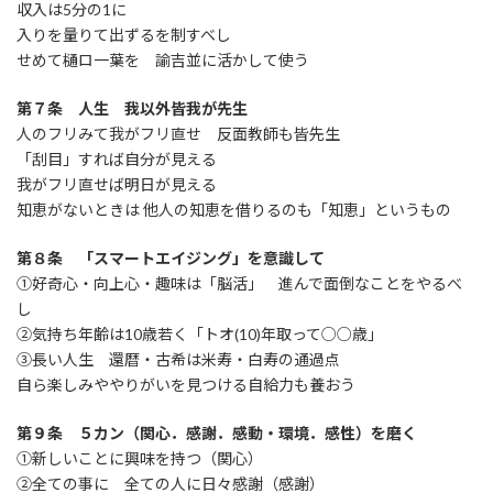
収入は5分の1に
入りを量りて出ずるを制すべし
せめて樋ロ一葉を 諭吉並に活かして使う
第７条 人生 我以外皆我が先生
人のフリみて我がフリ直せ 反面教師も皆先生
「刮目」すれば自分が見える
我がフリ直せば明日が見える
知恵がないときは 他人の知恵を借りるのも「知恵」というもの
第８条 「スマートエイジング」を意識して
①好奇心・向上心・趣味は「脳活」 進んで面倒なことをやるべ
し
②気持ち年齢は10歳若く「トオ(10)年取って○○歳」
③長い人生 還暦・古希は米寿・白寿の通過点
自ら楽しみややりがいを見つける自給力も養おう
第９条 ５カン（関心．感謝．感動・環境．感性）を磨く
①新しいことに興味を持つ（関心）
②全ての事に 全ての人に日々感謝（感謝）