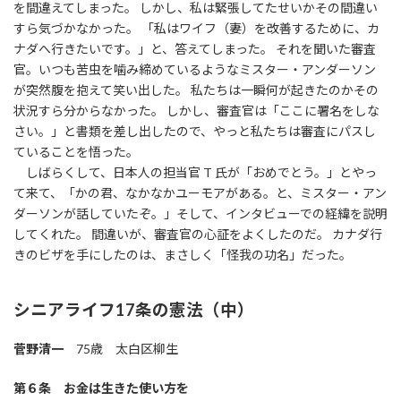
を間違えてしまった。 しかし、私は緊張してたせいかその間違い
すら気づかなかった。 「私はワイフ（妻）を改善するために、カ
ナダへ行きたいです。」と、答えてしまった。 それを聞いた審査
官。いつも苦虫を噛み締めているようなミスター・アンダーソン
が突然腹を抱えて笑い出した。 私たちは一瞬何が起きたのかその
状況すら分からなかった。 しかし、審査官は「ここに署名をしな
さい。」と書類を差し出したので、やっと私たちは審査にパスし
ていることを悟った。
しばらくして、日本人の担当官 T 氏が「おめでとう。」とやっ
て来て、「かの君、なかなかユーモアがある。と、ミスター・アン
ダーソンが話していたぞ。」そして、インタビューでの経緯を説明
してくれた。 間違いが、審査官の心証をよくしたのだ。 カナダ行
きのビザを手にしたのは、まさしく「怪我の功名」だった。
シニアライフ17条の憲法（中）
菅野清一
75歳 太白区柳生
第６条 お金は生きた使い方を