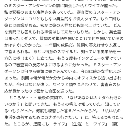
のミスター・アンダーソンの前に緊張した私とワイフが座った。
私は緊張のあまり冷静さを失っていた。 審査官のミスター・アン
ダーソンはニコリともしない典型的なお役人タイプ。もう二回も
彼とは面識がある。密かに彼の人柄なども調べ上げていた。 どん
な質問でも答えられる準備はして来たつもりだ。 しかし、英会話
はまったくダメで、質問の英単語を聞いただけで何を聞いているの
かはすぐに分かった。 一年間の成果だ。質問の答えはオウム返し
で答えられる。 あとは得意のスマイルと、知っている英単語を一
方的に捲（まく）し立てた。 もう２度もインタビューを受けてい
るので審査官の反応が手に取るように分かった。 ミスター・アン
ダーソンは何やら書類に書き込んでいる。 今回は確かな手応えが
あった。 前回は何が何だか分からぬ内にオフィスから追い出され
たが、今回はなぜか違う。 ワイフと顔を見合わせて、審査官の反
応が良かったので密かに合図を送った。
ところが・・・ 最後の質問で、「なぜあなたはカナダへ行きた
いのか？」と聞いてきた。 もうその答えは知っていた。知ってい
るつもりだった。何度も練習した答えだったからだ。 「私は私の
生活を改善するためにカナダへ行きたい。」と、答えるつもりだっ
た。 ところが、迂闊にも「ライフ」（生活）と「ワイフ」（妻）