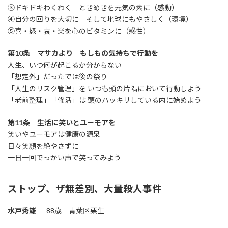
③ドキドキわくわく ときめきを元気の素に（感動）
④自分の回りを大切に そして地球にもやさしく（環境）
⑤喜・怒・哀・楽を心のビタミンに（感性）
第10条 マサカより もしもの気持ちで行動を
人生、いつ何が起こるか分からない
「想定外」だったでは後の祭り
「人生のリスク管理」を いつも頭の片隅において行動しよう
「老前整理」「修活」は 頭のハッキリしている内に始めよう
第11条 生活に笑いとユーモアを
笑いやユーモアは健康の源泉
日々笑顔を絶やさずに
一日一回でっかい声で笑ってみよう
ストップ、ザ無差別、大量殺人事件
水戸秀雄
88歳 青葉区栗生