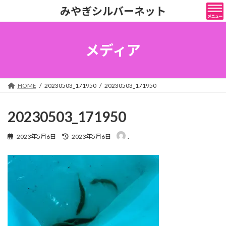
コ
ナ
みやぎシルバーネット
ン
ビ
テ
ゲ
ン
ー
ツ
シ
メディア
へ
ョ
ス
ン
キ
に
ッ
移
HOME
20230503_171950
20230503_171950
プ
動
20230503_171950
最
2023年5月6日
2023年5月6日
.
終
更
新
日
時
: